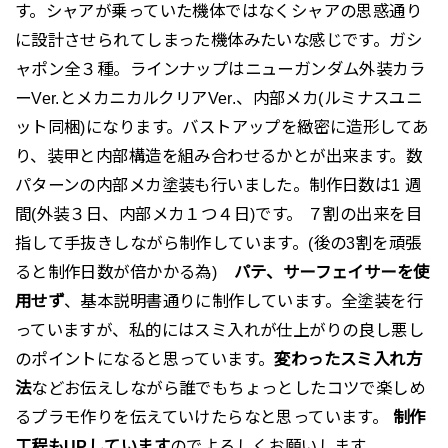
す。シャアが乗っていた機体ではなくシャアの思惑通り
に設計させられてしまった機体みたいな感じです。ガシ
ャポン全３種。ラインナップはニューガンダム外装カラ
ーVer.とメカニカルクリアVer.、内部メカ(ルミナスユニ
ット同梱)になります。バストアップを緻密に造形してあ
り、装甲と内部構造を組み合わせるかとが出来ます。数
パターンの内部メカ塗装も行いました。制作日数は1 週
間(外装３日、内部メカ１つ４日)です。 ７割の出来を目
指して手抜きしながら制作しています。(後の3割を頑張
ると制作日数が倍かかる為)
パテ、サーフェイサーを使
用せず
、基本説明書通りに制作しています。全塗装を行
っていますが、私的にはスミ入れが仕上がりの良し悪し
のポイントになると思っています。
変わったスミ入れ方
法
などお伝えしながら誰でもちょっとしたコツで楽しめ
るプラモ作りを伝えていけたらなと思っています。
制作
工程もUPしています
のでよろしくお願いします。