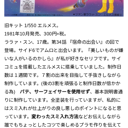
旧キット 1/550 エルメス。
1981年10月発売、300円+税。
ララァ・スン、17歳。第34話 『宿命の出会い』の回で
登場。サイド6でアムロと出会います。『美しいものが嫌
いな人がいるのかしら』が私が好きなセリフです。サイ
コミュを搭載したエルメスに搭乗していました。制作日
数は１週間です。７割の出来を目指して手抜きしながら
制作しています。(後の3割を頑張ると制作日数が倍かか
る為)
パテ、サーフェイサーを使用せず
、基本説明書通
りに制作しています。全塗装を行っていますが、私的に
はスミ入れが仕上がりの良し悪しのポイントになると思
っています。
変わったスミ入れ方法
などお伝えしながら
誰でもちょっとしたコツで楽しめるプラモ作りを伝えて