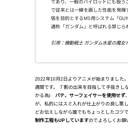
であり、一般のパイロットにも扱う
で従来とは一線を画した性能を発揮
張を目的とするMS用システム「GUN
通称「ガンダム」と呼ばれる禁じら
引用：機動戦士 ガンダム水星の魔女 H
2022年10月2日よりアニメが始まりまし
週間です。 ７割の出来を目指して手抜きし
かる為)
パテ、サーフェイサーを使用せず
が、私的にはスミ入れが仕上がりの良し悪
どお伝えしながら誰でもちょっとしたコツ
制作工程もUPしています
のでよろしくお願