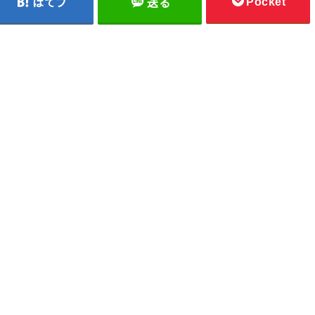
Pocket
はてブ
送る