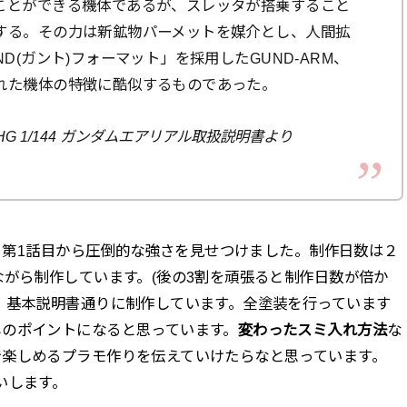
ことができる機体であるが、スレッタが搭乗すること
する。その力は新鉱物パーメットを媒介とし、人間拡
D(ガント)フォーマット」を採用したGUND-ARM、
れた機体の特徴に酷似するものであった。
G 1/144 ガンダムエアリアル取扱説明書より
た。第1話目から圧倒的な強さを見せつけました。制作日数は２
ながら制作しています。(後の3割を頑張ると制作日数が倍か
、基本説明書通りに制作しています。全塗装を行っています
しのポイントになると思っています。
変わったスミ入れ方法
な
で楽しめるプラモ作りを伝えていけたらなと思っています。
いします。